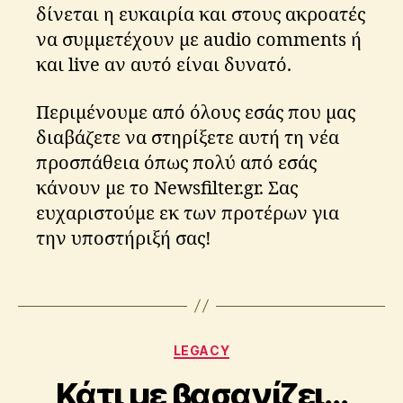
δίνεται η ευκαιρία και στους ακροατές
να συμμετέχουν με audio comments ή
και live αν αυτό είναι δυνατό.
Περιμένουμε από όλους εσάς που μας
διαβάζετε να στηρίξετε αυτή τη νέα
n
προσπάθεια όπως πολύ από εσάς
e
κάνουν με το Newsfilter.gr. Σας
w
ευχαριστούμε εκ των προτέρων για
s
την υποστήριξή σας!
fi
lt
B
e
Tags
y
r
,
A
s
p
e
Categories
LEGACY
o
ri
s
e
Κάτι με βασανίζει…
t
s