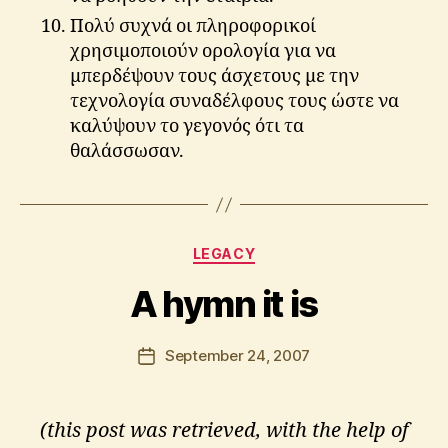
Πολύ συχνά οι πληροφορικοί
χρησιμοποιούν ορολογία για να
μπερδέψουν τους άσχετους με την
τεχνολογία συναδέλφους τους ώστε να
καλύψουν το γεγονός ότι τα
θαλάσσωσαν.
B
y
A
p
Categories
LEGACY
o
s
A hymn it is
t
o
l
Post
September 24, 2007
Post
o
author
date
s
K
(this post was retrieved, with the help of
ri