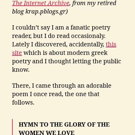
ti
The Internet Archive
, from my retired
k
blog krap.pblogs.gr)
o
s
I couldn’t say I am a fanatic poetry
reader, but I do read occasionaly.
Lately I discovered, accidentally,
this
site
which is about modern greek
poetry and I thought letting the public
know.
There, I came through an adorable
poem I once read, the one that
follows.
HYMN TO THE GLORY OF THE
WOMEN WE LOVE