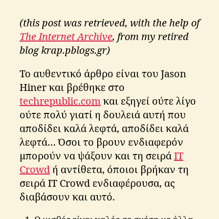
s
K
(this post was retrieved, with the help of
ri
ti
The Internet Archive
, from my retired
k
blog krap.pblogs.gr)
o
s
Το αυθεντικό άρθρο είναι του Jason
Hiner και βρέθηκε στο
techrepublic.com
και εξηγεί ούτε λίγο
ούτε πολύ γιατί η δουλειά αυτή που
αποδίδει καλά λεφτά, αποδίδει καλά
λεφτά… Όσοι το βρουν ενδιαφερόν
μπορούν να ψάξουν και τη σειρά
IT
Crowd
ή αντίθετα, όποιοι βρήκαν τη
σειρά IT Crowd ενδιαφέρουσα, ας
διαβάσουν και αυτό.