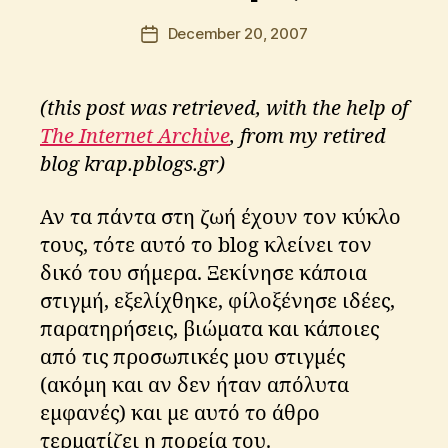
o
l
Post
December 20, 2007
Post
o
author
date
s
K
(this post was retrieved, with the help of
ri
ti
The Internet Archive
, from my retired
k
blog krap.pblogs.gr)
o
s
Αν τα πάντα στη ζωή έχουν τον κύκλο
τους, τότε αυτό το blog κλείνει τον
δικό του σήμερα. Ξεκίνησε κάποια
στιγμή, εξελίχθηκε, φίλοξένησε ιδέες,
παρατηρήσεις, βιώματα και κάποιες
από τις προσωπικές μου στιγμές
(ακόμη και αν δεν ήταν απόλυτα
εμφανές) και με αυτό το άθρο
τερματίζει η πορεία του.