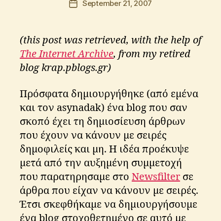
September 21, 2007
Post
e
o
author
date
t
s
r
K
(this post was retrieved, with the help of
y
ri
ti
The Internet Archive
, from my retired
k
blog krap.pblogs.gr)
o
s
Πρόσφατα δημιουργήθηκε (από εμένα
και τον asynadak) ένα blog που σαν
σκοπό έχει τη δημιοσίευση άρθρων
που έχουν να κάνουν με σειρές
δημοφιλείς και μη. Η ιδέα προέκυψε
μετά από την αυξημένη συμμετοχή
που παρατηρησαμε στο
Newsfilter
σε
άρθρα που είχαν να κάνουν με σειρές.
Έτσι σκεφθήκαμε να δημιουργήσουμε
ένα blog στοχοθετημένο σε αυτό με