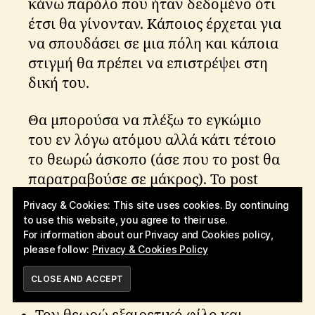
κάνω παρόλο που ήταν δεδομένο ότι
έτσι θα γίνονταν. Κάποιος έρχεται για
να σπουδάσει σε μια πόλη και κάποια
στιγμή θα πρέπει να επιστρέψει στη
δική του.
Θα μπορούσα να πλέξω το εγκώμιο
του εν λόγω ατόμου αλλά κάτι τέτοιο
το θεωρώ άσκοπο (άσε που το post θα
παρατραβούσε σε μάκρος). Το post
αυτό δεν είναι μνεία στο ίδιο το άτομο
Privacy & Cookies: This site uses cookies. By continuing
αλλά κατάθεση συναισθημάτων και
to use this website, you agree to their use.
For information about our Privacy and Cookies policy,
ιδεών μου για αυτό. Παρακάτω
please follow:
Privacy & Cookies Policy
παραθέτω μια λίστα με τα
σημαντικότερα:
SUBSCRIBE