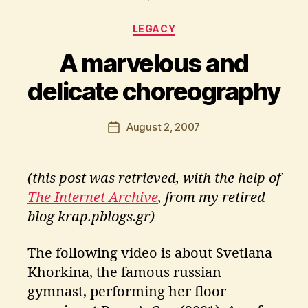
y
Categories
A
LEGACY
p
A marvelous and
o
s
delicate choreography
t
o
l
Post
August 2, 2007
Post
o
author
date
s
K
(this post was retrieved, with the help of
ri
ti
The Internet Archive
, from my retired
k
blog krap.pblogs.gr)
o
s
The following video is about Svetlana
Khorkina, the famous russian
gymnast, performing her floor