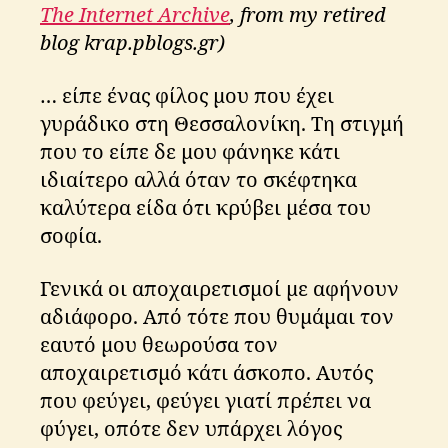
ti
The Internet Archive
, from my retired
τελειώνουν
k
blog krap.pblogs.gr)
για
o
αυτό
s
είναι
… είπε ένας φίλος μου που έχει
καλά
γυράδικο στη Θεσσαλονίκη. Τη στιγμή
που το είπε δε μου φάνηκε κάτι
ιδιαίτερο αλλά όταν το σκέφτηκα
καλύτερα είδα ότι κρύβει μέσα του
σοφία.
Γενικά οι αποχαιρετισμοί με αφήνουν
αδιάφορο. Από τότε που θυμάμαι τον
εαυτό μου θεωρούσα τον
αποχαιρετισμό κάτι άσκοπο. Αυτός
που φεύγει, φεύγει γιατί πρέπει να
φύγει, οπότε δεν υπάρχει λόγος