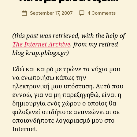
o
l
Post
on
September 17, 2007
4 Comments
Post
o
author
Κάτι
date
s
με
K
βασανίζε
(this post was retrieved, with the help of
ri
ti
The Internet Archive
, from my retired
k
blog krap.pblogs.gr)
o
s
Εδώ και καιρό με τρώνε τα νύχια μου
να ενωποιήσω κάπως την
ηλεκτρονική μου υπόσταση. Αυτό που
εννοώ, για να μη παρεξηγηθώ, είναι η
δημιουργία ενός χώρου ο οποίος θα
φιλοξενεί οτιδήποτε ανανεώνεται σε
οποιονδήποτε λογαριασμό μου στο
Internet.