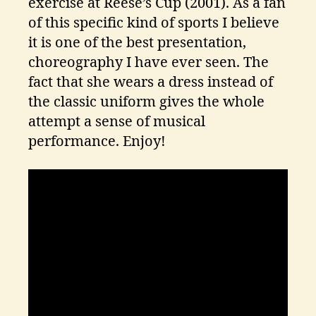
exercise at Reese’s Cup (2001). As a fan
of this specific kind of sports I believe
it is one of the best presentation,
choreography I have ever seen. The
fact that she wears a dress instead of
the classic uniform gives the whole
attempt a sense of musical
performance. Enjoy!
2
0
0
1
,
K
h
o
r
k
i
n