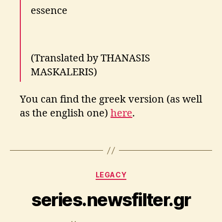
essence
N
i
k
o
s
(Translated by THANASIS
E
MASKALERIS)
n
g
o
You can find the greek version (as well
n
as the english one)
here
.
o
p
B
Tags
o
y
u
A
l
p
Categories
o
LEGACY
o
s
s
series.newsfilter.gr
,
t
p
o
o
l
Post