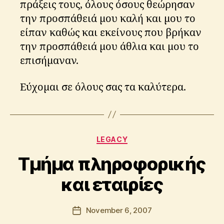
πράξεις τους, όλους όσους θεώρησαν
την προσπάθειά μου καλή και μου το
είπαν καθώς και εκείνους που βρήκαν
την προσπάθειά μου άθλια και μου το
επισήμαναν.
Εύχομαι σε όλους σας τα καλύτερα.
B
y
Categories
A
LEGACY
p
Τμήμα πληροφορικής
o
s
και εταιρίες
t
o
l
Post
November 6, 2007
Post
o
author
date