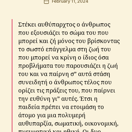
February 11, 2024
Post
o
author
date
s
K
Στέκει αυθύπαρχτος ο άνθρωπος
ri
ti
που εξουσιάζει το σώμα του που
k
μπορεί και ζή μόνος του βρίσκοντας
o
το σωστό επάγγελμα στη ζωή του
s
που μπορεί να κρίνη ο ίδιος όσα
προβλήματα του παρουσιάζει η ζωή
του και να παίρνη σ” αυτά στάση
συνειδητή ο άνθρωπος τέλος που
ορίζει τις πράξεις του, που παίρνει
την ευθύνη γι” αυτές. Έτσι η
παιδεία πρέπει να ετοιμάση το
άτομο για μια πολυμερή
αυθυπαρξία, σωματική, οικονομική,
πνευματική και ηθική. Οι δυο