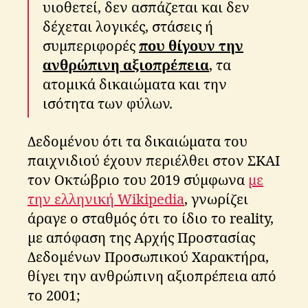
υιοθετεί, δεν ασπάζεται και δεν
δέχεται λογικές, στάσεις ή
συμπεριφορές
που θίγουν την
ανθρώπινη αξιοπρέπεια
, τα
ατομικά δικαιώματα και την
ισότητα των φύλων.
b
i
g
Δεδομένου ότι τα δικαιώματα του
b
παιχνιδιού έχουν περιέλθει στον ΣΚΑΙ
r
τον Οκτώβριο του 2019 σύμφωνα
με
o
την ελληνική Wikipedia
, γνωρίζει
t
h
άραγε ο σταθμός ότι το ίδιο το reality,
e
με απόφαση της Αρχής Προστασίας
r
,
Δεδομένων Προσωπικού Χαρακτήρα,
G
D
θίγει την ανθρώπινη αξιοπρέπεια από
P
το 2001;
R