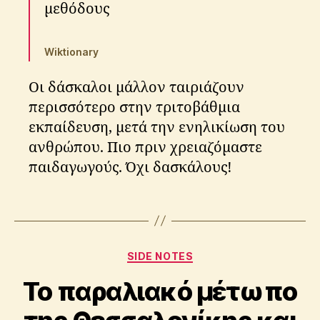
μεθόδους
Wiktionary
Οι δάσκαλοι μάλλον ταιριάζουν
περισσότερο στην τριτοβάθμια
εκπαίδευση, μετά την ενηλικίωση του
ανθρώπου. Πιο πριν χρειαζόμαστε
π
παιδαγωγούς. Όχι δασκάλους!
α
ι
δ
Tags
ε
ί
α
Categories
B
SIDE NOTES
y
Το παραλιακό μέτωπο
A
p
o