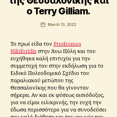
της Θεσσαλονίκης και
s
ο Terry Gilliam.
t
o
l
Post
March 13, 2022
Post
o
author
date
s
K
Το πρωί είδα τον
Prodromos
ri
ti
Nikiforidis
στην Άνω Πόλη και του
k
ευχήθηκα καλή επιτυχία για την
o
συμμετοχή του στην εκδήλωση για το
s
Ειδικό Πολεοδομικό Σχέδιο του
παραλιακού μετώπου της
Θεσσαλονίκης που θα γίνονταν
σήμερα. Αν και εκ φύσεως αισιόδοξος,
για να είμαι ειλικρινής, την ευχή την
έδωσα περισσότερο για να συνοδεύσει