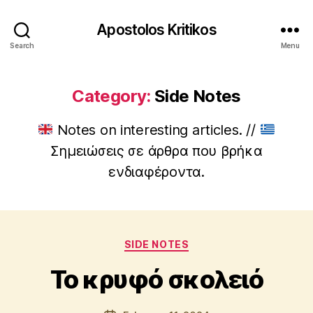
Apostolos Kritikos
Search
Menu
Category:
Side Notes
Notes on interesting articles. //
Σημειώσεις σε άρθρα που βρήκα
ενδιαφέροντα.
B
y
A
p
Categories
SIDE NOTES
o
s
Το κρυφό σκολειό
t
o
l
Post