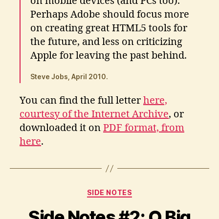
on mobile devices (and PCs too).
Perhaps Adobe should focus more
on creating great HTML5 tools for
the future, and less on criticizing
Apple for leaving the past behind.
Steve Jobs, April 2010.
You can find the full letter
here,
courtesy of the Internet Archive
, or
downloaded it on
PDF format, from
here
.
Categories
B
SIDE NOTES
y
Side Notes #2: Ο Big
A