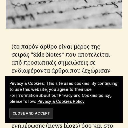
s
(το παρόν άρθρο είναι μέρος της
σειράς “Side Notes” που αποτελείται
από προσωπικές σημειώσεις σε
ενδιαφέροντα άρθρα που ξεχώρισαν
στην αρθρογραφία που καταναλώνω
Privacy & Cookies: This site uses cookies. By continuing
καθημερινά)
to use this website, you agree to their use.
For information about our Privacy and Cookies policy,
Η έννοια του ειδικού (expert) στο
please follow:
Privacy & Cookies Policy
Διαδίκτυο είναι κάτι που συναντούμε
SUBSCRIBE
συχνά τόσο σε ιστότοπους
ενημέρωσης (news blogs) όσο και στο