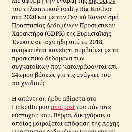
Με αφορμή την έναρξη της
6ης σεζόν
του τηλεοπτικού reality Big Brother
στα 2020 και με τον Γενικό Κανονισμό
Προστασίας Δεδομένων Προσωπικού
Χαρακτήρα (GDPR) της Ευρωπαϊκής
Ένωσης σε ισχύ ήδη από το 2018,
αναρωτιέται κανείς τι συμβαίνει με τα
προσωπικά δεδομένα των
συγκατοίκων που καταγράφονται επί
24ωρου βάσεως για τις ανάγκες του
παιχνιδιού;
Η απάντηση ήρθε αβίαστα στο
LinkedIn μου
από post
του πάντοτε
εύστοχου κου. Βέρρα, δικηγόρου, ο
οποίος μοιράζεται απόφαση της Αρχής
Προστασίας Δεδομένων Προσωπικού