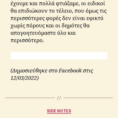
έχουμε και πολλά φτιάξαμε, οι ειδικοί
θα επιδιώκουν το τέλειο, που όμως τις
περισσότερες φορές δεν είναι εφικτό
χωρίς πόρους και οι δημότες θα
απογοητευόμαστε όλο και
περισσότερο.
t
h
e
(Δημοσιεύθηκε στο Facebook στις
s
12/03/2022)
s
a
Tags
l
o
B
n
y
Categories
i
A
SIDE NOTES
k
p