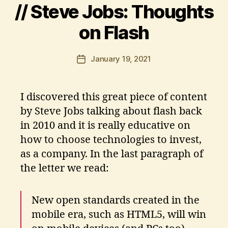
// Steve Jobs: Thoughts
i
o
s
on Flash
t
o
l
Post
January 19, 2021
Post
o
author
date
s
K
I discovered this great piece of content
ri
ti
by Steve Jobs talking about flash back
k
in 2010 and it is really educative on
o
how to choose technologies to invest,
s
as a company. In the last paragraph of
the letter we read:
New open standards created in the
mobile era, such as HTML5, will win