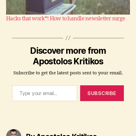
Hacks that work*! How to handle newsletter surge
G
D
P
Discover more from
R
,
Apostolos Kritikos
in
s
Subscribe to get the latest posts sent to your email.
u
r
Type your email…
a
SUBSCRIBE
n
c
e
,
s
o
Tags
ci
al