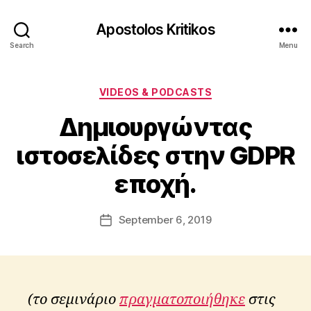
Apostolos Kritikos
Search
Menu
Categories
B
VIDEOS & PODCASTS
y
Δημιουργώντας
A
p
ιστοσελίδες στην GDPR
o
s
εποχή.
t
o
l
Post
September 6, 2019
Post
o
author
date
s
K
ri
ti
(το σεμινάριο
πραγματοποιήθηκε
στις
k