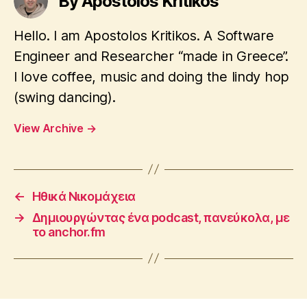
By Apostolos Kritikos
m
e
Hello. I am Apostolos Kritikos. A Software
di
a
,
Engineer and Researcher “made in Greece”.
w
I love coffee, music and doing the lindy hop
e
(swing dancing).
b
si
View Archive
→
t
e
s
←
Ηθικά Νικομάχεια
→
Δημιουργώντας ένα podcast, πανεύκολα, με
το anchor.fm