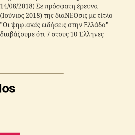
14/08/2018) Σε πρόσφατη έρευνα
(Ιούνιος 2018) της διαΝΕΟσις με τίτλο
"Οι ψηφιακές ειδήσεις στην Ελλάδα"
διαβάζουμε ότι 7 στους 10 Έλληνες
διαθέτουν σύνδεση στο Διαδίκτυο.
Από αυτούς, το 71% διαβάζει ειδήσεις
στα μεσα κοινωνικής δικτύωσης
(social media) ποσοστό που αποτελεί
το δεύτερο μεγαλύτερο στην
los
Ευρωπαϊκή Ένωση…