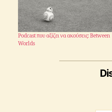
Podcast που αξίζει να ακούσεις: Between
Worlds
Di
Type your email…