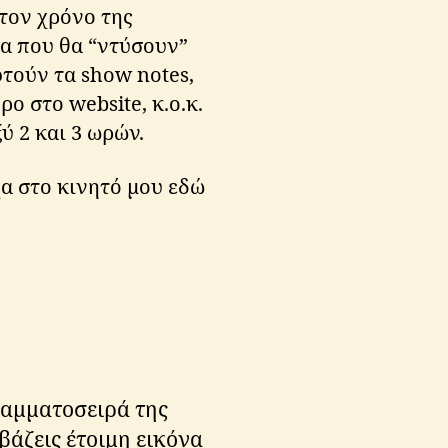
 τον χρόνο της
α που θα “ντύσουν”
αφτούν τα show notes,
ρο στο website, κ.ο.κ.
ύ 2 και 3 ωρών.
χα στο κινητό μου εδώ
γραμματοσειρά της
βάζεις έτοιμη εικόνα