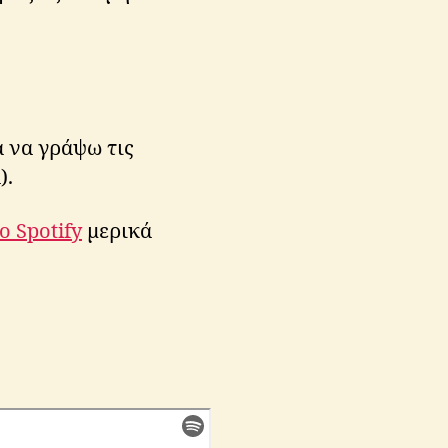
α να γράψω τις
).
ο Spotify
μερικά