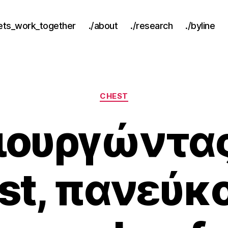
lets_work_together
./about
./research
./byline
Categories
CHEST
ιουργώντας
st, πανεύκο
B
y
A
p