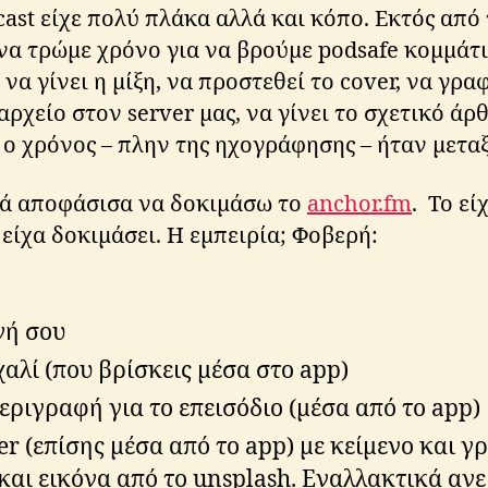
ast είχε πολύ πλάκα αλλά και κόπο. Εκτός από
α τρώμε χρόνο για να βρούμε podsafe κομμάτι
 να γίνει η μίξη, να προστεθεί το cover, να γρ
ρχείο στον server μας, να γίνει το σχετικό άρθ
ο χρόνος – πλην της ηχογράφησης – ήταν μεταξ
τά αποφάσισα να δοκιμάσω το
anchor.fm
. Το εί
 είχα δοκιμάσει. Η εμπειρία; Φοβερή:
νή σου
χαλί (που βρίσκεις μέσα στο app)
περιγραφή για το επεισόδιο (μέσα από το app)
er (επίσης μέσα από το app) με κείμενο και 
και εικόνα από το unsplash. Εναλλακτικά ανε