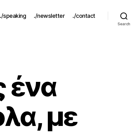
./speaking
./newsletter
./contact
Search
 ένα
λα, με