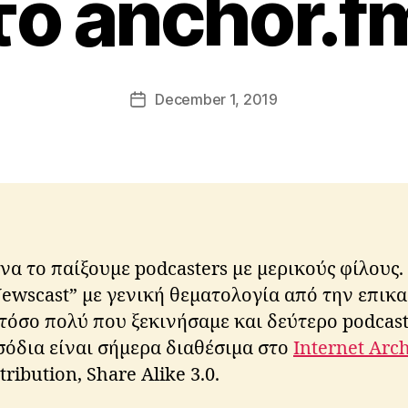
το anchor.f
o
s
t
o
l
Post
December 1, 2019
Post
o
author
date
s
K
ri
ti
k
o
s
να το παίξουμε podcasters με μερικούς φίλους
Newscast” με γενική θεματολογία από την επικα
 τόσο πολύ που ξεκινήσαμε και δεύτερο podcast
ισόδια είναι σήμερα διαθέσιμα στο
Internet Arc
ribution, Share Alike 3.0.