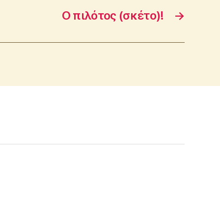
Ο πιλότος (σκέτο)!
→