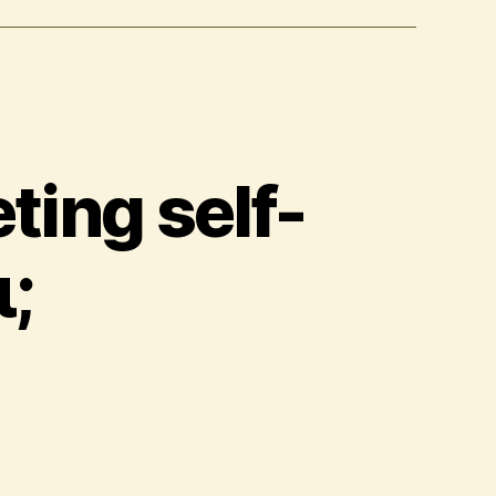
ing self-
ι;