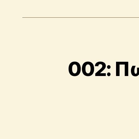
002: Π