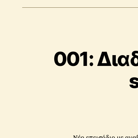
001: Δια
s
Νέο επεισόδιο με ανα