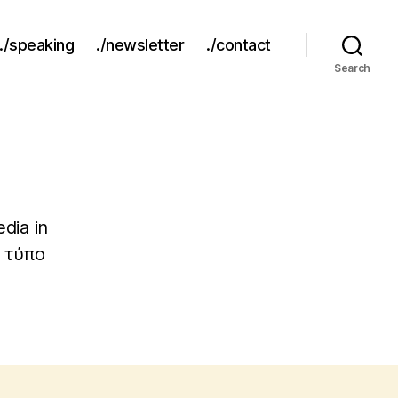
./speaking
./newsletter
./contact
Search
dia in
ν τύπο