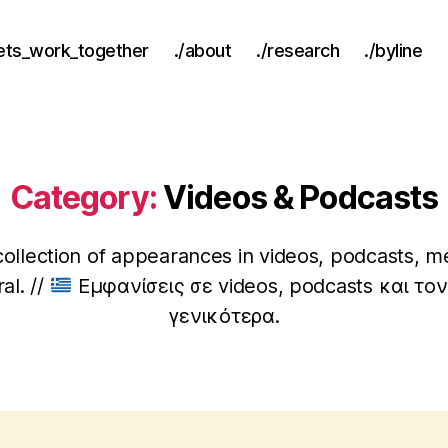
lets_work_together
./about
./research
./byline
Category:
Videos & Podcasts
ollection of appearances in videos, podcasts, me
al. //
Εμφανίσεις σε videos, podcasts και το
γενικότερα.