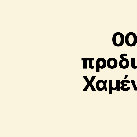
00
προδι
Χαμέν