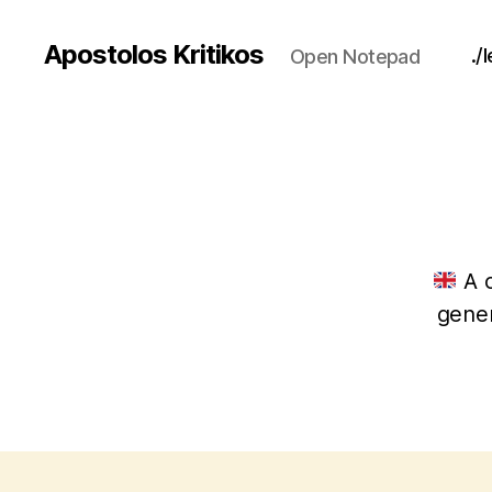
Apostolos Kritikos
./
Open Notepad
A c
gener