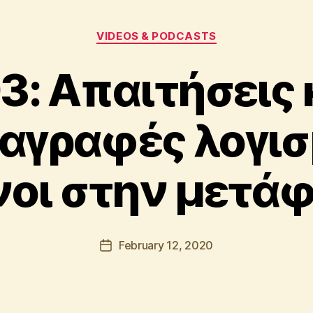
Categories
VIDEOS & PODCASTS
3: Απαιτήσεις 
B
y
αγραφές λογισ
A
p
o
οι στην μετά
s
t
o
l
Post
February 12, 2020
Post
o
author
date
s
K
ri