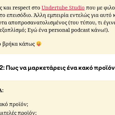
ri
ς και respect στο
Undertube Studio
που με φιλο
ti
k
ο επεισόδιο. Άλλη εμπειρία εντελώς για αυτό 
o
υτα αποπροσανατολισμένος (του τύπου, τι έγινε
s
εξοπλίσμό; Εγώ ένα personal podcast κάνω!).
το βρήκα κάπως
Α:
ακό προϊόν;
μιτελές προϊόν;