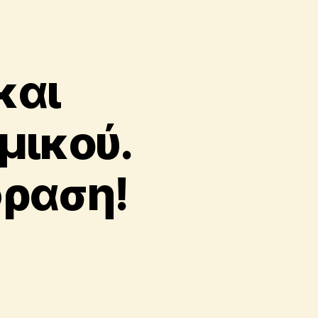
και
μικού.
φραση!