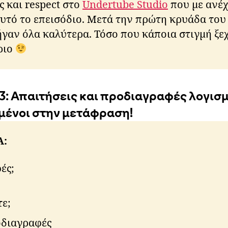
ς και respect στο
Undertube Studio
που με ανέχ
ti
k
υτό το επεισόδιο. Μετά την πρώτη κρυάδα το
o
ήγαν όλα καλύτερα. Τόσο που κάποια στιγμή ξε
s
ριο
Α:
ές;
ε;
οδιαγραφές