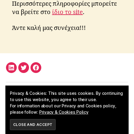
Περισσότερες πληροφορίες μπορείτε
n
να βρείτε στο
ίδιο το site
.
e
w
s
Άντε καλή μας συνέχεια!!!
fi
lt
Tags
e
r
,
p
a
LinkedIn
rt
Twitter
Facebook
y
Privacy & Cookies: This site uses cookies. By continuing
to use this website, you agree to their use.
For information about our Privacy and Cookies policy,
please follow:
Privacy & Cookies Policy
© 2026
Apostolos Kritikos
Up
↑
./privacy_policy
SUBSCRIBE