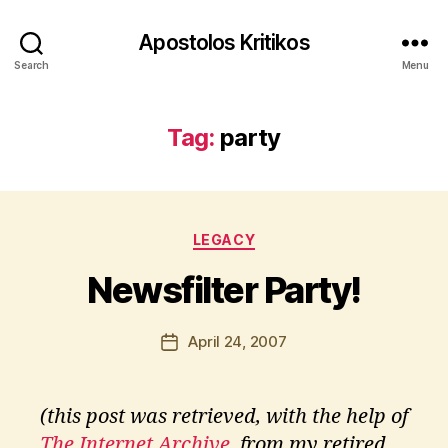
Apostolos Kritikos
Search
Menu
Tag:
party
B
y
A
p
Categories
LEGACY
o
s
Newsfilter Party!
t
o
l
Post
April 24, 2007
Post
o
author
date
s
K
(this post was retrieved, with the help of
ri
ti
The Internet Archive
, from my retired