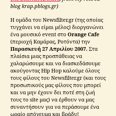
k
blog krap.pblogs.gr)
o
s
Η ομάδα του Newsfilter.gr (της οποίας
τυγχάνει να είμαι μέλος) διοργανώνει
ένα μουσικό event στο
Orange Cafe
(περιοχή Καμάρας, Ροτόντα) την
Παρασκευή 27 Απριλίου 2007.
Στα
πλαίσια μιας προσπάθειας να
χαλαρώσουμε και να διασκεδάσουμε
ακούγοντας Hip Hop καλούμε όλους
τους φίλους του Newsfilter.gr (και τους
προσωπικούς μας φίλους που μπορεί
και να μην έχουν δει ποτέ στη ζωή
τους το site μας) να έρθουν να μας
συναντήσουν για να περάσουμε ένα
ωραίο απόγευμα και βράδυ!