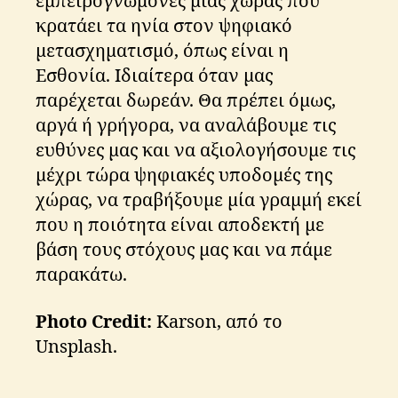
εμπειρογνώμονες μιας χώρας που
e
κρατάει τα ηνία στον ψηφιακό
n
μετασχηματισμό, όπως είναι η
t
,
Εσθονία. Ιδιαίτερα όταν μας
e
m
παρέχεται δωρεάν. Θα πρέπει όμως,
e
αργά ή γρήγορα, να αναλάβουμε τις
a
ευθύνες μας και να αξιολογήσουμε τις
g
r
,
μέχρι τώρα ψηφιακές υποδομές της
ψ
χώρας, να τραβήξουμε μία γραμμή εκεί
η
που η ποιότητα είναι αποδεκτή με
φ
βάση τους στόχους μας και να πάμε
ια
κ
παρακάτω.
ή
δι
Photo Credit:
Karson, από το
α
Unsplash.
κ
υ
β
Tags