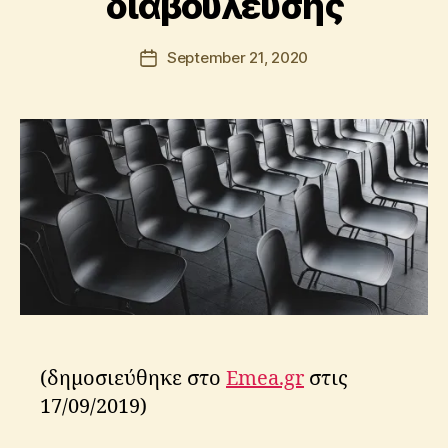
διαβούλευσης
t
o
l
Post
September 21, 2020
Post
o
author
date
s
K
ri
ti
k
o
s
(δημοσιεύθηκε στο
Emea.gr
στις
17/09/2019)