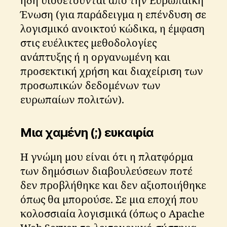
ήδη υιοθετούνται από την Ευρωπαϊκή
Ένωση (για παράδειγμα η επένδυση σε
λογισμικό ανοικτού κώδικα, η έμφαση
στις ευέλικτες μεθοδολογίες
ανάπτυξης ή η οργανωμένη και
προσεκτική χρήση και διαχείριση των
προσωπικών δεδομένων των
ευρωπαίων πολιτών).
Μια χαμένη (;) ευκαιρία
Η γνώμη μου είναι ότι η πλατφόρμα
των δημόσιων διαβουλεύσεων ποτέ
e
δεν προβλήθηκε και δεν αξιοποιήθηκε
g
o
όπως θα μπορούσε. Σε μια εποχή που
v
κολοσσιαία λογισμικά (όπως ο Apache
e