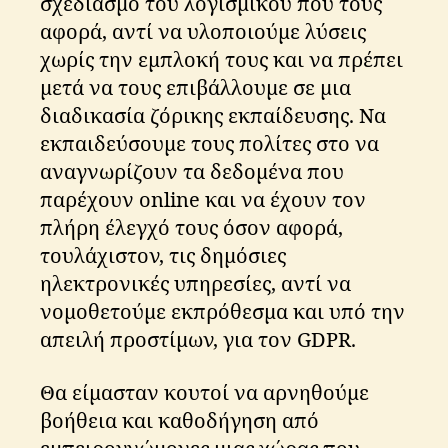
σχεδιασμό του λογισμικού που τους
αφορά, αντί να υλοποιούμε λύσεις
χωρίς την εμπλοκή τους και να πρέπει
μετά να τους επιβάλλουμε σε μια
διαδικασία ζόρικης εκπαίδευσης. Να
εκπαιδεύσουμε τους πολίτες στο να
αναγνωρίζουν τα δεδομένα που
παρέχουν online και να έχουν τον
πλήρη έλεγχό τους όσον αφορά,
τουλάχιστον, τις δημόσιες
ηλεκτρονικές υπηρεσίες, αντί να
e
νομοθετούμε εκπρόθεσμα και υπό την
g
o
απειλή προστίμων, για τον GDPR.
v
e
Θα είμασταν κουτοί να αρνηθούμε
r
βοήθεια και καθοδήγηση από
n
m