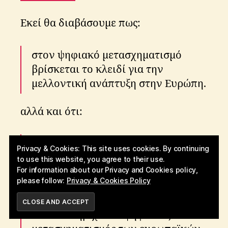
Εκεί θα διαβάσουμε πως:
στον ψηφιακό μετασχηματισμό
βρίσκεται το κλειδί για την
μελλοντική ανάπτυξη στην Ευρώπη.
αλλά και ότι:
η Ευρωπαϊκή Επιτροπή
Privacy & Cookies: This site uses cookies. By continuing
δημιούργησε το νέο πρόγραμμα
to use this website, you agree to their use.
For information about our Privacy and Cookies policy,
Ψηφιακή Ευρώπη με συνολικό
please follow:
Privacy & Cookies Policy
προϋπολογισμό 9,2 δισ. ευρώ
προκειμένου να διαμορφωθεί και
SUBSCRIBE
να υποστηριχθεί ο ψηφιακός