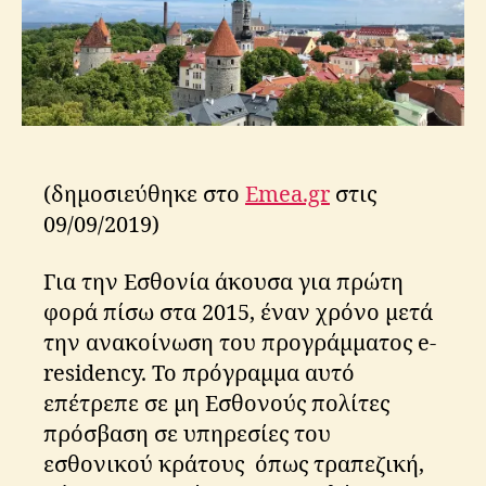
o
χ
s
η
μ
α
τι
σ
μ
ό
(δημοσιεύθηκε στο
Emea.gr
στις
ς
09/09/2019)
Για την Εσθονία άκουσα για πρώτη
φορά πίσω στα 2015, έναν χρόνο μετά
την ανακοίνωση του προγράμματος e-
residency. Το πρόγραμμα αυτό
επέτρεπε σε μη Εσθονούς πολίτες
πρόσβαση σε υπηρεσίες του
εσθονικού κράτους όπως τραπεζική,