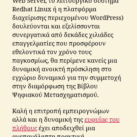
Web Server, το λειτουργικό σύστημα
r
Redhat Linux ή η πλατφόρμα
n
m
διαχείρισης περιεχομένου WordPress)
e
δουλεύονται και εξελίσσονται
n
συνεργατικά από δεκάδες χιλιάδες
t
,
επαγγελματίες που προσφέρουν
e
m
εθελοντικά τον χρόνο τους
e
παγκοσμίως, θα περίμενε κανείς μια
a
δυναμική ανοικτή πρόσκληση στο
g
r
,
εγχώριο δυναμικό για την συμμετοχή
ψ
στην διαμόρφωση της Βίβλου
η
Ψηφιακού Μετασχηματισμού.
φ
ια
κ
Καλή η επιτροπή εμπειρογνώμων
ή
αλλά και η δυναμική της
ευφυΐας του
δι
πλήθους
έχει αποδειχθεί μια
α
ανεπανάληπτη πρακτική.
κ