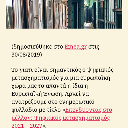
μ
s
α
τι
σ
μ
ό
ς
(δημοσιεύθηκε στο
Emea.gr
στις
30/08/2019)
Το γιατί είναι σημαντικός ο ψηφιακός
μετασχηματισμός για μια ευρωπαϊκή
χώρα μας το απαντά η ίδια η
Ευρωπαϊκή Ένωση. Αρκεί να
ανατρέξουμε στο ενημερωτικό
φυλλάδιο με τίτλο «
Επενδύοντας στο
μέλλον: Ψηφιακός μετασχηματισμός
2021 – 2027
».