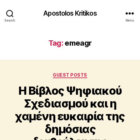
Apostolos Kritikos
Search
Menu
Tag:
emeagr
Categories
GUEST POSTS
H Βίβλος Ψηφιακού
Σχεδιασμού και η
B
y
χαμένη ευκαιρία της
A
p
δημόσιας
o
s