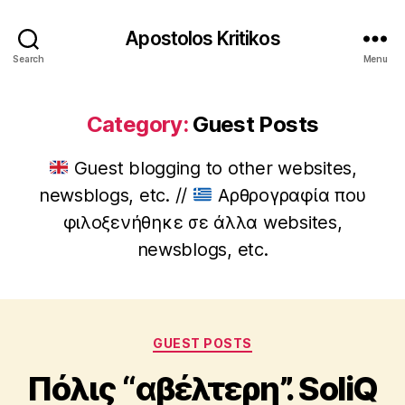
Apostolos Kritikos
Search
Menu
Category:
Guest Posts
Guest blogging to other websites,
newsblogs, etc. //
Αρθρογραφία που
φιλοξενήθηκε σε άλλα websites,
newsblogs, etc.
B
y
Categories
A
GUEST POSTS
p
Πόλις “αβέλτερη”. SoliQ
o
s