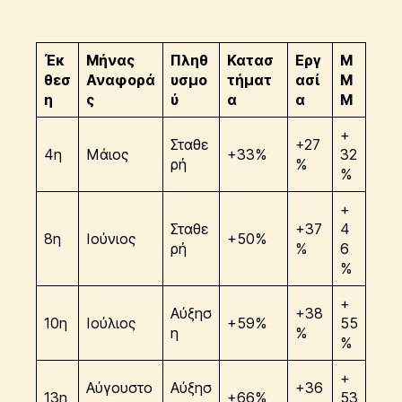
Έκ
Μήνας
Πληθ
Κατασ
Εργ
Μ
θεσ
Αναφορά
υσμο
τήματ
ασί
Μ
η
ς
ύ
α
α
Μ
+
Σταθε
+27
4η
Μάιος
+33%
32
ρή
%
%
+
Σταθε
+37
4
8η
Ιούνιος
+50%
ρή
%
6
%
+
Αύξησ
+38
10η
Ιούλιος
+59%
55
η
%
%
+
Αύγουστο
Αύξησ
+36
13η
+66%
53