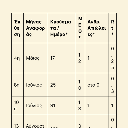
Μ
Έκ
Μήνας
Κρούσμα
Ανθρ.
R
Ε
θε
Αναφορ
τα /
Απώλει
t
Θ
ση
άς
Ημέρα*
ες*
*
*
0
1
.
4η
Μάιος
17
1
2
2
5
0
1
8η
Ιούνιος
25
στο 0
.
0
3
10
1
Ιούλιος
91
1
1
η
3
0
13
Αύγουστ
3
.