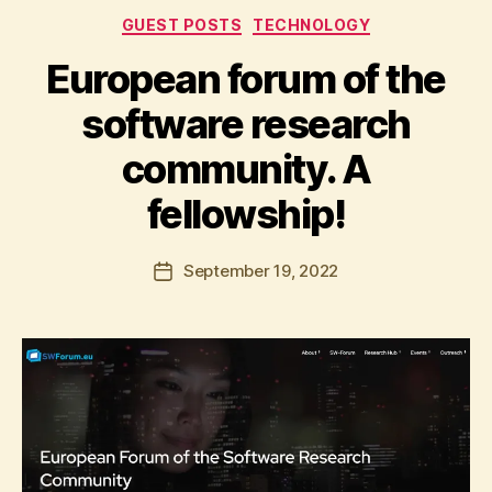
Categories
GUEST POSTS
TECHNOLOGY
European forum of the
B
y
software research
A
p
community. A
o
s
fellowship!
t
o
l
Post
September 19, 2022
Post
o
author
date
s
K
ri
ti
k
o
s