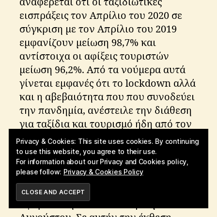
αναφέρεται ότι οι ταξιδιωτικές
εισπράξεις τον Απρίλιο του 2020 σε
σύγκριση με τον Απρίλιο του 2019
εμφανίζουν μείωση 98,7% και
αντίστοιχα οι αφίξεις τουριστών
μείωση 96,2%. Από τα νούμερα αυτά
γίνεται εμφανές ότι το lockdown αλλά
και η αβεβαιότητα που που συνοδεύει
την πανδημία, ανέστειλε την διάθεση
για ταξίδια και τουρισμό ήδη από τον
Απρίλιο.
Privacy & Cookies: This site uses cookies. By continuing
to use this website, you agree to their use.
Οι παραπάνω ενδείξεις
For information about our Privacy and Cookies policy,
please follow:
Privacy & Cookies Policy
επιβεβαιώνονται και στην 13η έκθεση
που δημοσίευσε δεδομένα που
SUBSCRIBE
αφορούν την τελευταία εβδομάδα του