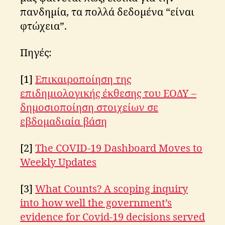
πανδημία, τα πολλά δεδομένα “είναι
φτώχεια”.
Πηγές:
[1]
Επικαιροποίηση της
επιδημιολογικής έκθεσης του ΕΟΔΥ –
δημοσιοποίηση στοιχείων σε
εβδομαδιαία βάση
o
p
[2]
The COVID-19 Dashboard Moves to
e
Weekly Updates
n
d
a
[3]
What Counts? A scoping inquiry
t
into how well the government’s
a
,
evidence for Covid-19 decisions served
p