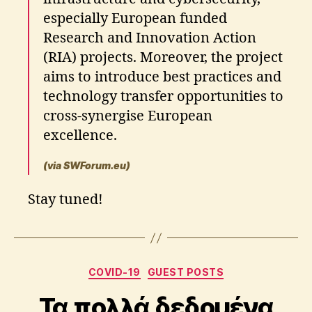
especially European funded
Research and Innovation Action
(RIA) projects. Moreover, the project
aims to introduce best practices and
technology transfer opportunities to
cross-synergise European
excellence.
(via SWForum.eu)
Stay tuned!
B
y
Categories
A
COVID-19
GUEST POSTS
p
Τα πολλά δεδομένα
o