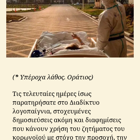
k
o
s
(
*
Υπέροχα λά
θος. Οράτιος)
Τις τελευταίες ημέρες ίσως
παρατηρήσατε στο Διαδίκτυο
λογοπαίγνια, στοχευμένες
δημοσιεύσεις ακόμη και διαφημίσεις
που κάνουν χρήση του ζητήματος του
κορωνοϊού με στόχο την προσοχή, την