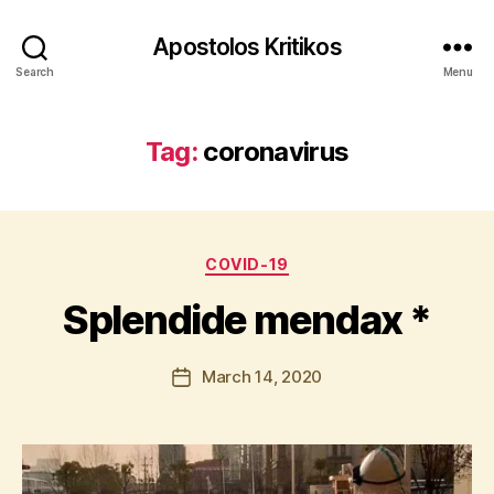
Apostolos Kritikos
Search
Menu
Tag:
coronavirus
B
y
A
p
Categories
COVID-19
o
s
Splendide mendax *
t
o
l
Post
March 14, 2020
Post
o
author
date
s
K
ri
ti