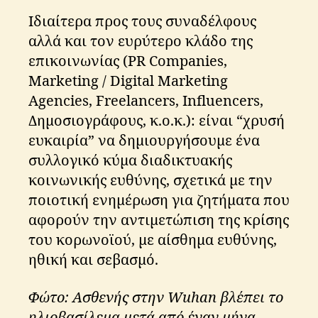
Ιδιαίτερα προς τους συναδέλφους
αλλά και τον ευρύτερο κλάδο της
επικοινωνίας (PR Companies,
Marketing / Digital Marketing
Agencies, Freelancers, Influencers,
Δημοσιογράφους, κ.ο.κ.): είναι “χρυσή
ευκαιρία” να δημιουργήσουμε ένα
συλλογικό κύμα διαδικτυακής
c
o
κοινωνικής ευθύνης, σχετικά με την
r
ποιοτική ενημέρωση για ζητήματα που
o
αφορούν την αντιμετώπιση της κρίσης
n
του κορωνοϊού, με αίσθημα ευθύνης,
a
vi
ηθική και σεβασμό.
r
u
Φώτο: Ασθενής στην Wuhan βλέπει το
s
,
ηλιοβασίλεμα μετά από έναν μήνα