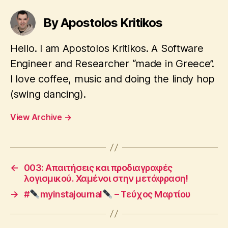
οϊ
ό
By Apostolos Kritikos
ς
,
π
α
Hello. I am Apostolos Kritikos. A Software
ν
Engineer and Researcher “made in Greece”.
δ
I love coffee, music and doing the lindy hop
η
μ
(swing dancing).
ί
α
View Archive
→
2
0
2
0
←
003: Απαιτήσεις και προδιαγραφές
λογισμικού. Χαμένοι στην μετάφραση!
→
#
myinstajournal
– Τεύχος Μαρτίου