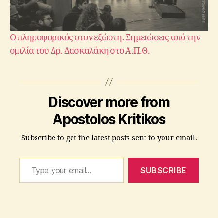
Ο πληροφορικός στον εξώστη. Σημειώσεις από την
ομιλία του Δρ. Δασκαλάκη στο Α.Π.Θ.
c
o
r
o
Discover more from
n
a
Apostolos Kritikos
vi
r
Subscribe to get the latest posts sent to your email.
u
s
,
Type your email…
κ
SUBSCRIBE
ο
ρ
ω
ν
Tags