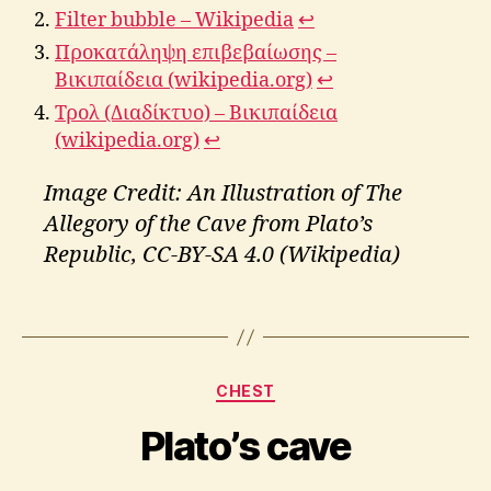
Filter bubble – Wikipedia
↩︎
Προκατάληψη επιβεβαίωσης –
Βικιπαίδεια (wikipedia.org)
↩︎
Τρολ (Διαδίκτυο) – Βικιπαίδεια
(wikipedia.org)
↩︎
Image Credit: An Illustration of The
c
a
Allegory of the Cave from Plato’s
v
Republic, CC-BY-SA 4.0 (Wikipedia)
e
,
B
Tags
P
y
l
A
a
p
Categories
t
CHEST
o
o
s
Plato’s cave
t
o
l