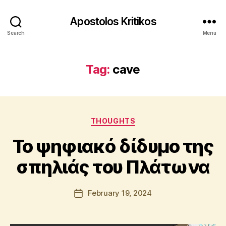
Apostolos Kritikos
Search
Menu
Tag:
cave
B
y
Categories
A
THOUGHTS
p
Το ψηφιακό δίδυμο της
o
s
σπηλιάς του Πλάτωνα
t
o
l
Post
February 19, 2024
Post
o
author
date
s
K