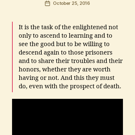
Post
October 25, 2016
Post
o
author
date
s
K
It is the task of the enlightened not
ri
ti
only to ascend to learning and to
k
see the good but to be willing to
o
descend again to those prisoners
s
and to share their troubles and their
honors, whether they are worth
having or not. And this they must
do, even with the prospect of death.
a