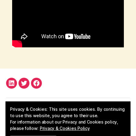
ll
e
g
o
r
y
,
c
Tags
a
v
e
,
LinkedIn
P
Twitter
Facebook
l
a
t
Privacy & Cookies: This site uses cookies. By continuing
o
to use this website, you agree to their use.
For information about our Privacy and Cookies policy,
please follow:
Privacy & Cookies Policy
© 2026
Apostolos Kritikos
Up
↑