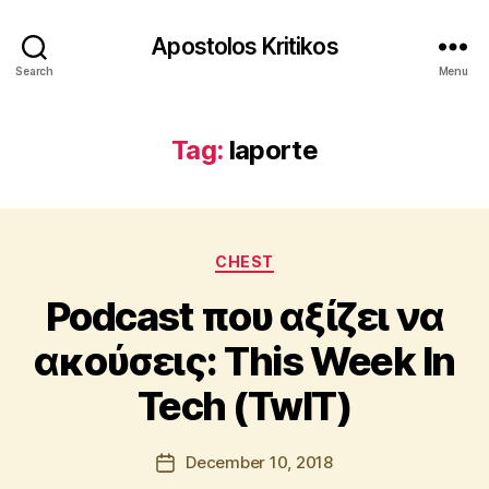
Apostolos Kritikos
Search
Menu
Tag:
laporte
Categories
B
CHEST
y
Podcast που αξίζει να
A
p
ακούσεις: This Week In
o
s
Tech (TwIT)
t
o
l
Post
December 10, 2018
Post
o
author
date