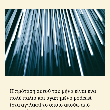
s
K
ri
ti
k
o
s
Η πρόταση αυτού του μήνα είναι ένα
πολύ παλιό και αγαπημένο podcast
(στα αγγλικά) το οποίο ακούω από