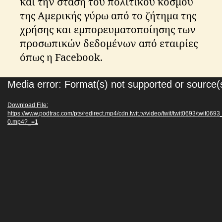
και την στάση του πολιτικού κόσμου
της Αμερικής γύρω από το ζήτημα της
χρήσης και εμπορευματοποίησης των
προσωπικών δεδομένων από εταιρίες
όπως η Facebook.
V
Media error: Format(s) not supported or source(
i
Download File:
d
https://www.podtrac.com/pts/redirect.mp4/cdn.twit.tv/video/twit/twit0693/twit
e
0.mp4?_=1
o
P
l
a
y
e
r