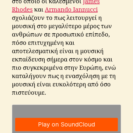
στο οποίο οι καλεσμένοι
James
Rhodes
και
Armando Iannucci
σχολιάζουν το πως λειτουργεί η
μουσική στο μεγαλύτερο μέρος των
ανθρώπων σε προσωπικό επίπεδο,
cl
πόσο επιτυχημένη και
a
s
αποτελεσματική είναι η μουσική
si
εκπαίδευση σήμερα στον κόσμο και
c
πιο συγκεκριμένα στην Ευρώπη, ενώ
al
καταλήγουν πως η ενασχόληση με τη
,
ia
μουσική είναι ευκολότερη από όσο
n
πιστεύουμε.
n
u
c
ci
,
in