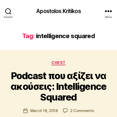
Apostolos Kritikos
Search
Menu
Tag:
intelligence squared
Categories
B
CHEST
y
Podcast που αξίζει να
A
p
ακούσεις: Intelligence
o
s
Squared
t
o
l
Post
on
March 18, 2018
2 Comments
Post
o
author
Podcast
date