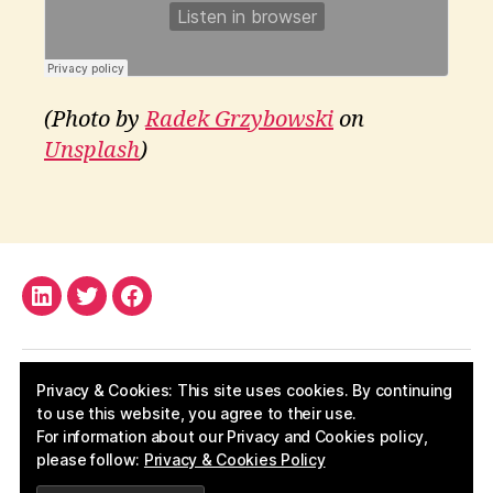
t
el
li
g
e
(Photo by
Radek Grzybowski
on
n
Unsplash
)
c
e
s
Tags
q
u
a
r
LinkedIn
Twitter
Facebook
e
d
,
m
Privacy & Cookies: This site uses cookies. By continuing
u
to use this website, you agree to their use.
si
For information about our Privacy and Cookies policy,
c
,
please follow:
Privacy & Cookies Policy
© 2026
Apostolos Kritikos
p
Up
↑
o