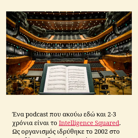
s
που
K
αξίζει
ri
να
ti
ακούσεις:
k
Intelligence
o
Squared
s
Ένα podcast που ακούω εδώ και 2-3
χρόνια είναι το
Intelligence Squared
.
Ως οργανισμός ιδρύθηκε το 2002 στο