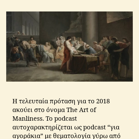
s
K
ri
ti
k
o
s
Η τελευταία πρόταση για το 2018
ακούει στο όνομα The Art of
Manliness. Το podcast
αυτοχαρακτηρίζεται ως podcast “για
αγοράκια” με θεματολογία γύρω από