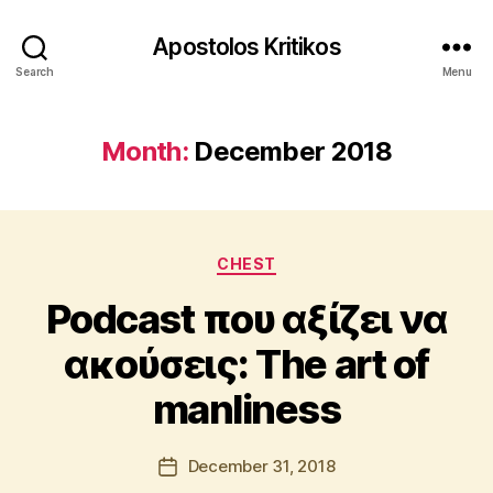
Apostolos Kritikos
Search
Menu
Month:
December 2018
Categories
B
CHEST
y
Podcast που αξίζει να
A
p
ακούσεις: The art of
o
s
manliness
t
o
l
Post
December 31, 2018
Post
o
author
date