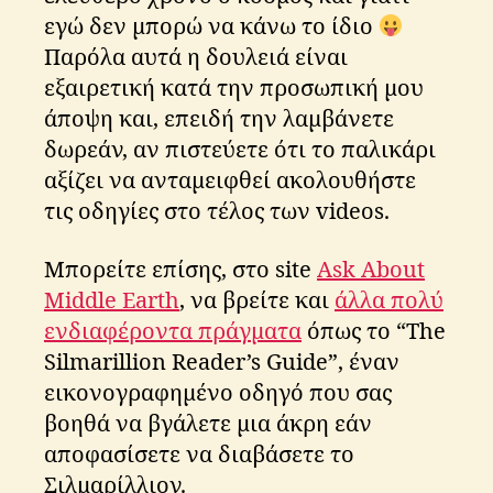
εγώ δεν μπορώ να κάνω το ίδιο
Παρόλα αυτά η δουλειά είναι
lo
εξαιρετική κατά την προσωπική μου
r
d
άποψη και, επειδή την λαμβάνετε
o
δωρεάν, αν πιστεύετε ότι το παλικάρι
f
αξίζει να ανταμειφθεί ακολουθήστε
t
τις οδηγίες στο τέλος των videos.
h
e
ri
Μπορείτε επίσης, στο site
Ask About
n
Middle Earth
, να βρείτε και
άλλα πολύ
g
ενδιαφέροντα πράγματα
όπως το “The
d
,
lo
Silmarillion Reader’s Guide”, έναν
tr
εικονογραφημένο οδηγό που σας
,
βοηθά να βγάλετε μια άκρη εάν
si
αποφασίσετε να διαβάσετε το
l
m
Σιλμαρίλλιον.