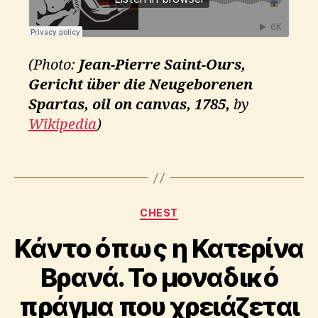
s
,
b
r
e
(Photo:
Jean-Pierre Saint-Ours,
tt
Gericht über die Neugeborenen
,
m
Spartas, oil on canvas, 1785,
by
c
Wikipedia
)
k
a
Tags
y
,
p
o
Categories
d
CHEST
c
Κάντο όπως η Κατερίνα
B
a
y
st
Βρανά. Το μοναδικό
A
,
p
s
πράγμα που χρειάζεται
o
p
s