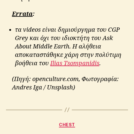
a
ril
Errata
:
li
o
n
,
τα videos είναι δημιούργημα του CGP
t
Grey και όχι του ιδιοκτήτη του Ask
ol
About Middle Earth. Η αλήθεια
ki
αποκαταστάθηκε χάρη στην πολύτιμη
e
n
,
βοήθεια του
Ilias Tsompanidis
.
vi
d
(Πηγή: openculture.com, Φωτογραφία:
e
Andres Iga / Unsplash)
o
,
ο
ά
Tags
ρ
χ
ο
Categories
B
CHEST
ν
y
τ