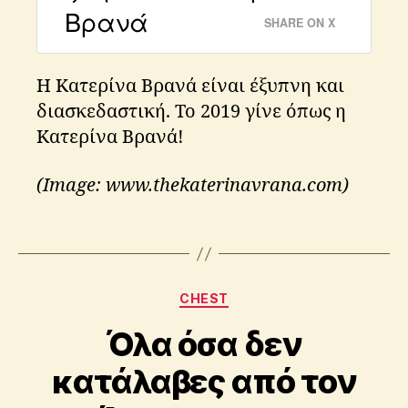
Βρανά
e
SHARE ON X
r
i
n
Η Κατερίνα Βρανά είναι έξυπνη και
a
διασκεδαστική. Το 2019 γίνε όπως η
,
Κατερίνα Βρανά!
k
a
t
(Image: www.thekaterinavrana.com)
e
r
Tags
i
n
a
Categories
v
CHEST
r
Όλα όσα δεν
a
n
κατάλαβες από τον
B
a
y
,