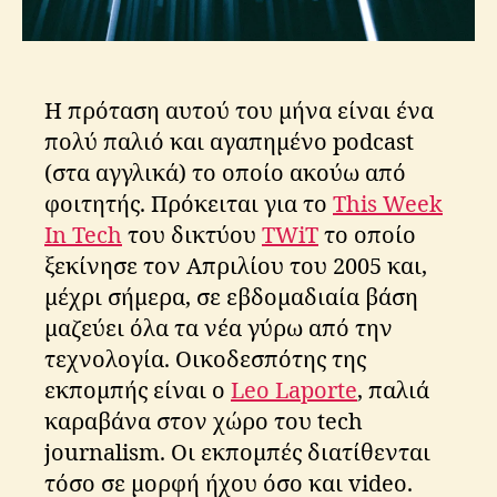
λι
ο
ν
,
τ
Η πρόταση αυτού του μήνα είναι ένα
ο
λ
πολύ παλιό και αγαπημένο podcast
κι
(στα αγγλικά) το οποίο ακούω από
ν
φοιτητής. Πρόκειται για το
This Week
In Tech
του δικτύου
TWiT
το οποίο
ξεκίνησε τον Απριλίου του 2005 και,
μέχρι σήμερα, σε εβδομαδιαία βάση
μαζεύει όλα τα νέα γύρω από την
τεχνολογία. Οικοδεσπότης της
εκπομπής είναι ο
Leo Laporte
, παλιά
καραβάνα στον χώρο του tech
journalism. Οι εκπομπές διατίθενται
τόσο σε μορφή ήχου όσο και video.