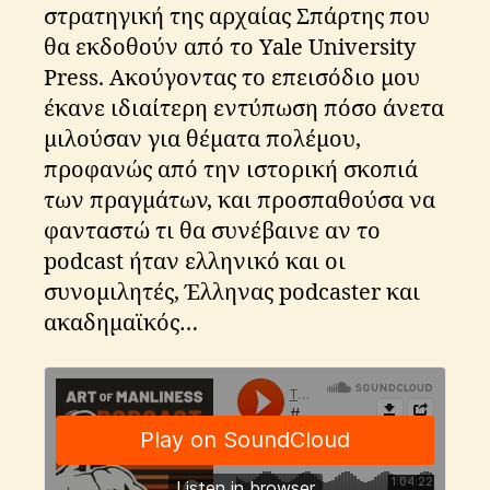
στρατηγική της αρχαίας Σπάρτης που
θα εκδοθούν από το Yale University
Press. Ακούγοντας το επεισόδιο μου
έκανε ιδιαίτερη εντύπωση πόσο άνετα
μιλούσαν για θέματα πολέμου,
προφανώς από την ιστορική σκοπιά
των πραγμάτων, και προσπαθούσα να
φανταστώ τι θα συνέβαινε αν το
podcast ήταν ελληνικό και οι
a
rt
συνομιλητές, Έλληνας podcaster και
o
ακαδημαϊκός…
f
m
a
nl
in
e
s