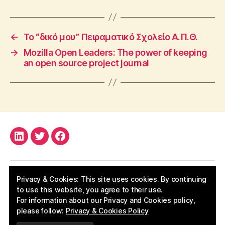
←
Το “δικό μου” Πειραματικό Σχολείο Α.Π.Θ.
→
Mozilla Open Leaders: The power of keeping
an open source project journal
LinkedIn
Twitter
Facebook
Privacy & Cookies: This site uses cookies. By continuing
to use this website, you agree to their use.
For information about our Privacy and Cookies policy,
please follow:
Privacy & Cookies Policy
© 2026
Apostolos Kritikos
Up
↑