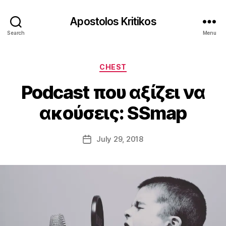
Apostolos Kritikos
Search
Menu
B
y
Categories
A
CHEST
p
Podcast που αξίζει να
o
s
ακούσεις: SSmap
t
o
l
Post
July 29, 2018
Post
o
author
date
s
K
ri
ti
k
o
s