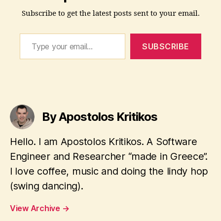
Subscribe to get the latest posts sent to your email.
p
Type your email…
o
SUBSCRIBE
d
c
a
st
Tags
,
s
By Apostolos Kritikos
s
m
a
Hello. I am Apostolos Kritikos. A Software
p
Engineer and Researcher “made in Greece”.
I love coffee, music and doing the lindy hop
(swing dancing).
View Archive
→