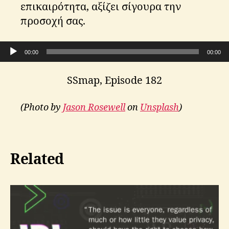
επικαιρότητα, αξίζει σίγουρα την
προσοχή σας.
Audio Player
00:00
00:00
SSmap, Episode 182
(Photo by
Jason Rosewell
on
Unsplash
)
Related