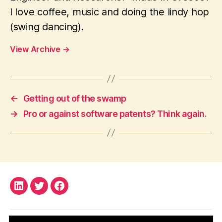
m
I love coffee, music and doing the lindy hop
m
(swing dancing).
in
g
View Archive
→
←
Getting out of the swamp
→
Pro or against software patents? Think again.
LinkedIn
Twitter
Facebook