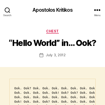
Apostolos Kritikos
B
Search
Menu
y
A
p
Categories
CHEST
o
s
“Hello World” in… Ook?
t
o
l
Post
July 3, 2012
Post
o
author
date
s
K
ri
ti
k
o
Ook. Ook? Ook. Ook. Ook. Ook. Ook. Ook. Ook. Ook
Ook. Ook. Ook. Ook. Ook! Ook? Ook? Ook. Ook. Ook
s
Ook. Ook. Ook. Ook. Ook. Ook. Ook. Ook. Ook. Ook
Ook! Ook. Ook. Ook? Ook. Ook. Ook. Ook. Ook. Ook