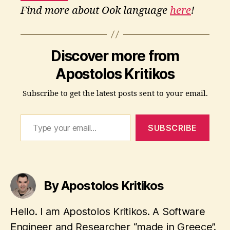
Find more about Ook language
here
!
g
Discover more from
e
e
Apostolos Kritikos
k
,
h
Subscribe to get the latest posts sent to your email.
el
lo
Type your email…
w
SUBSCRIBE
o
rl
d
,
Tags
p
r
By Apostolos Kritikos
o
g
Hello. I am Apostolos Kritikos. A Software
r
a
Engineer and Researcher “made in Greece”.