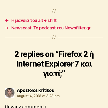
o
r
e
←
Η μαγεία του alt + shift
r
→
Newscast: Το podcast του Newsfilter.gr
2 replies on “Firefox 2 ή
Internet Explorer 7 και
γιατί;”
says:
Apostolos Kritikos
August 4, 2018 at 3:23 pm
(legacy comment)