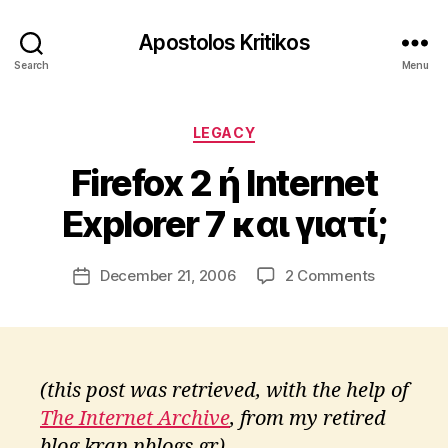
Apostolos Kritikos
Search
Menu
B
y
Categories
A
LEGACY
p
Firefox 2 ή Internet
o
s
Explorer 7 και γιατί;
t
o
l
Post
on
December 21, 2006
2 Comments
Post
o
author
Firefox
date
s
2
K
ή
ri
Internet
ti
Explorer
(this post was retrieved, with the help of
k
7
The Internet Archive
, from my retired
o
και
s
blog krap.pblogs.gr)