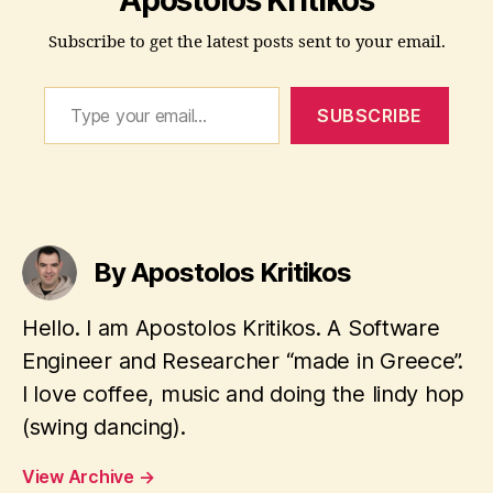
e
f
Subscribe to get the latest posts sent to your email.
o
x
Type your email…
,
SUBSCRIBE
i
e
7
,
Tags
i
n
By Apostolos Kritikos
t
e
r
Hello. I am Apostolos Kritikos. A Software
n
Engineer and Researcher “made in Greece”.
e
I love coffee, music and doing the lindy hop
t
e
(swing dancing).
x
p
View Archive
→
l