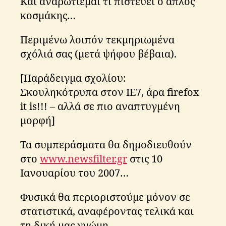
Και αναρωτιέμαι τι πιστεύει ο απλός
κοσμάκης…
Περιμένω λοιπόν τεκμηριωμένα
σχόλιά σας (μετά ψήφου βέβαια).
[Παράδειγμα σχολίου:
Σκουληκότρυπα στον IE7, άρα firefox
it is!!! – αλλά σε πιο αναπτυγμένη
μορφή]
Τα συμπεράσματα θα δημοδιευθούν
στο
www.newsfilter.gr
στις 10
Ιανουαρίου του 2007…
Φυσικά θα περιοριστούμε μόνον σε
στατιστικά, αναφέροντας τελικά και
τη δική μας γνώμη…