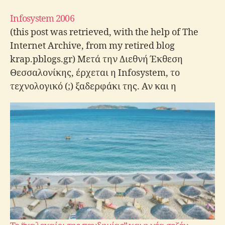
Infosystem 2006
(this post was retrieved, with the help of The
Internet Archive, from my retired blog
krap.pblogs.gr) Μετά την Διεθνή Έκθεση
Θεσσαλονίκης, έρχεται η Infosystem, το
τεχνολογικό (;) ξαδερφάκι της. Αν και η
προσωπική μου άποψη είναι ότι στην
συγκεκριμένη διοργάνωση ταιριάζει γάντι η
φράση "κάθε πέρισυ και καλύτερα" ωστόσο
συνεχίζω…