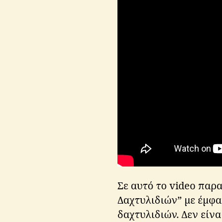
lo
r
d
o
f
t
h
e
Σε αυτό το video παρ
ri
Δαχτυλιδιών” με έμφα
n
δαχτυλιδιών. Δεν είναι
g