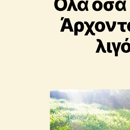
Όλα όσα
Άρχοντα
λιγ