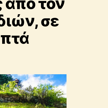
 από τον
διών, σε
επτά