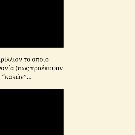
ρίλλιον το οποίο
εογονία (πως προέκυψαν
ων “κακών”…