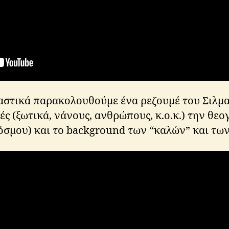
ιαστικά παρακολουθούμε ένα ρεζουμέ του Σιλμα
λές (ξωτικά, νάνους, ανθρώπους, κ.ο.κ.) την θ
όσμου) και το background των “καλών” και τ