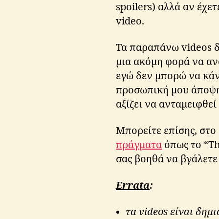
d
spoilers) αλλά αν έχε
,
video.
lo
tr
Τα παραπάνω videos 
,
μια ακόμη φορά να αν
si
l
εγώ δεν μπορώ να κάν
m
προσωπική μου άποψη 
a
αξίζει να ανταμειφθεί
ril
li
Μπορείτε επίσης, στο 
o
πράγματα
όπως το “Th
n
,
t
σας βοηθά να βγάλετε
ol
ki
Errata
:
e
n
,
τα videos είναι δημ
vi