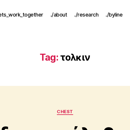
lets_work_together
./about
./research
./byline
Tag:
τολκιν
Categories
CHEST