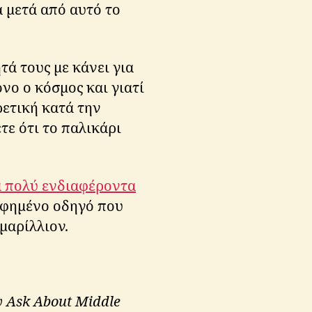
α μετά από αυτό το
τά τους με κάνει για
νο ο κόσμος και γιατί
ρετική κατά την
τε ότι το παλικάρι
 πολύ ενδιαφέροντα
ραφημένο οδηγό που
μαρίλλιον.
υ Ask About Middle