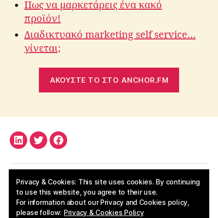
Πως να μαρκετάρεις ένα κακό
προϊόν!
Διαδικτυακό marketing self service…
γίνεται;
ΑΚΟΥΣΤΕ ΤΟ ΣΤΟ ANCHOR.FM
LinkedIn
Twitter
Facebook
Privacy & Cookies: This site uses cookies. By continuing
to use this website, you agree to their use.
For information about our Privacy and Cookies policy,
please follow:
Privacy & Cookies Policy
© 2026
Apostolos Kritikos
Up
↑