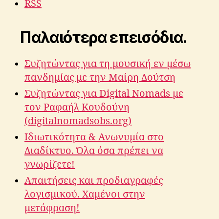
RSS
Παλαιότερα επεισόδια.
Συζητώντας για τη μουσική εν μέσω
πανδημίας με την Μαίρη Δούτση
Συζητώντας για Digital Nomads με
τον Ραφαήλ Κουδούνη
(digitalnomadsobs.org)
Ιδιωτικότητα & Ανωνυμία στο
Διαδίκτυο. Όλα όσα πρέπει να
γνωρίζετε!
Απαιτήσεις και προδιαγραφές
λογισμικού. Χαμένοι στην
μετάφραση!