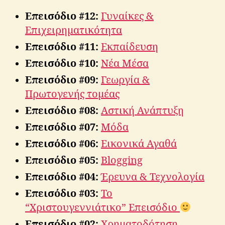
Επεισόδιο #12:
Γυναίκες &
Επιχειρηματικότητα
Επεισόδιο #11:
Εκπαίδευση
Επεισόδιο #10:
Νέα Μέσα
Επεισόδιο #09:
Γεωργία &
Πρωτογενής τομέας
Επεισόδιο #08:
Αστική Ανάπτυξη
Επεισόδιο #07:
Μόδα
Επεισόδιο #06:
Εικονικά Αγαθά
Επεισόδιο #05:
Blogging
Επεισόδιο #04:
Έρευνα & Τεχνολογία
Επεισόδιο #03:
Το
“Χριστουγεννιάτικο” Επεισόδιο
Επεισόδιο #02:
Χρηματοδότηση