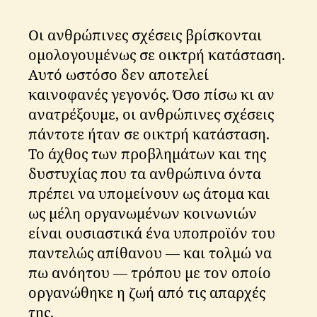
s
K
Οι ανθρώπινες σχέσεις βρίσκονται
ri
ti
ομολογουμένως σε οικτρή κατάσταση.
k
Αυτό ωστόσο δεν αποτελεί
o
καινοφανές γεγονός. Όσο πίσω κι αν
s
ανατρέξουμε, οι ανθρώπινες σχέσεις
πάντοτε ήταν σε οικτρή κατάσταση.
Το άχθος των προβλημάτων και της
δυστυχίας που τα ανθρώπινα όντα
πρέπει να υπομείνουν ως άτομα και
ως μέλη οργανωμένων κοινωνιών
είναι ουσιαστικά ένα υποπροϊόν του
παντελώς απίθανου — και τολμώ να
πω ανόητου — τρόπου με τον οποίο
οργανώθηκε η ζωή από τις απαρχές
της.