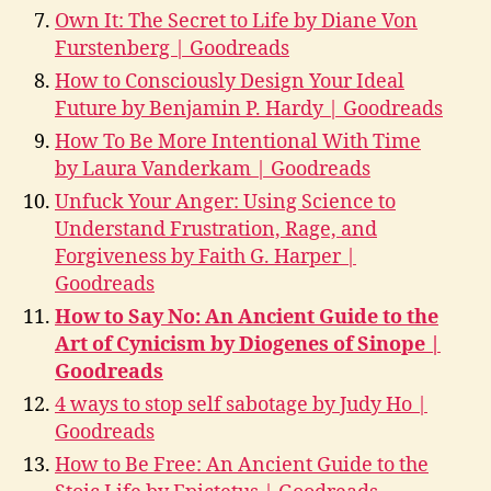
Own It: The Secret to Life by Diane Von
Furstenberg | Goodreads
How to Consciously Design Your Ideal
Future by Benjamin P. Hardy | Goodreads
How To Be More Intentional With Time
by Laura Vanderkam | Goodreads
Unfuck Your Anger: Using Science to
Understand Frustration, Rage, and
Forgiveness by Faith G. Harper |
Goodreads
How to Say No: An Ancient Guide to the
Art of Cynicism by Diogenes of Sinope |
Goodreads
4 ways to stop self sabotage by Judy Ho |
Goodreads
How to Be Free: An Ancient Guide to the