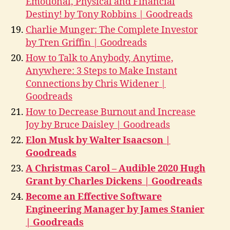
Emotional, Physical and Financial
Destiny! by Tony Robbins | Goodreads
Charlie Munger: The Complete Investor
by Tren Griffin | Goodreads
How to Talk to Anybody, Anytime,
Anywhere: 3 Steps to Make Instant
Connections by Chris Widener |
Goodreads
How to Decrease Burnout and Increase
Joy by Bruce Daisley | Goodreads
Elon Musk by Walter Isaacson |
Goodreads
A Christmas Carol – Audible 2020 Hugh
Grant by Charles Dickens | Goodreads
Become an Effective Software
Engineering Manager by James Stanier
| Goodreads