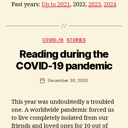
Past years:
Up to 2021
, 2022,
2023
,
2024
b
o
o
Tags
k
B
s
y
Categories
A
COVID-19
STORIES
p
Reading during the
o
s
COVID-19 pandemic
t
o
l
Post
December 30, 2020
Post
o
author
date
s
K
This year was undoubtedly a troubled
ri
ti
one. A worldwide pandemic forced us
k
to live completely isolated from our
o
friends and loved ones for 10 out of
s