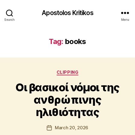
Apostolos Kritikos
Search
Menu
Tag:
books
Categories
B
CLIPPING
y
Οι βασικοί νόμοι της
A
p
ανθρώπινης
o
s
ηλιθιότητας
t
o
l
Post
March 20, 2026
Post
o
author
date