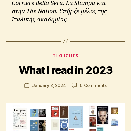
Corriere della Sera, La Stampa και
στην The Nation. Υπήρξε μέλος της
Ιταλικής Ακαδημίας.
b
o
B
o
Tags
y
k
A
s
p
Categories
THOUGHTS
o
s
What I read in 2023
t
o
l
Post
on
January 2, 2024
6 Comments
Post
o
author
What
date
s
I
K
read
ri
in
ti
2023
k
o