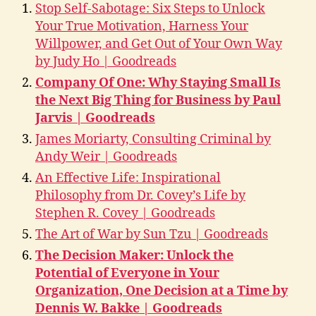
Stop Self-Sabotage: Six Steps to Unlock
Your True Motivation, Harness Your
Willpower, and Get Out of Your Own Way
by Judy Ho | Goodreads
Company Of One: Why Staying Small Is
the Next Big Thing for Business by Paul
Jarvis | Goodreads
James Moriarty, Consulting Criminal by
Andy Weir | Goodreads
An Effective Life: Inspirational
Philosophy from Dr. Covey’s Life by
Stephen R. Covey | Goodreads
The Art of War by Sun Tzu | Goodreads
The Decision Maker: Unlock the
Potential of Everyone in Your
Organization, One Decision at a Time by
Dennis W. Bakke | Goodreads