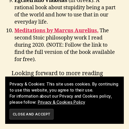
Egcheiridio Vlakeias
(in Greek). A
rational book about stupidity being a part
of the world and how to use that in our
everyday life.
Meditations by Marcus Aurelius.
The
second Stoic philosophy work I read
2
during 2020. (NOTE: Follow the link to
0
find the full version of the book available
2
for free).
0
,
2
Looking forward to more reading
0
during 2021 (pandemic aside :P)!
2
Privacy & Cookies: This site uses cookies. By continuing
1
,
to use this website, you agree to their use.
b
PS: For more information about the
For information about our Privacy and Cookies policy,
o
please follow:
Privacy & Cookies Policy
books you can visit my
Goodreads
o
Reading Challenge page (2020 edition)
.
k
SUBSCRIBE
s
,
p
Tags