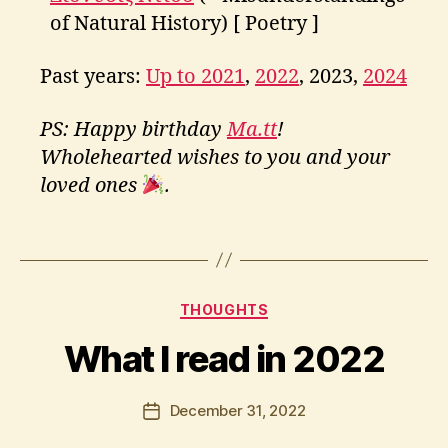
of Natural History) [ Poetry ]
Past years:
Up to 2021
,
2022
, 2023,
2024
b
o
PS: Happy birthday
Ma.tt
!
o
Wholehearted wishes to you and your
k
loved ones
.
s
,
B
r
Tags
y
e
A
a
p
d
Categories
THOUGHTS
o
i
s
n
What I read in 2022
t
g
o
l
Post
December 31, 2022
Post
o
author
date
s