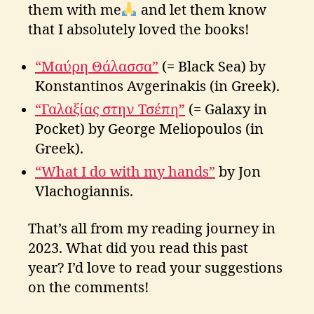
them with me
and let them know
that I absolutely loved the books!
“Μαύρη Θάλασσα”
(= Black Sea) by
Konstantinos Avgerinakis (in Greek).
“Γαλαξίας στην Τσέπη”
(= Galaxy in
Pocket) by George Meliopoulos (in
Greek).
“What I do with my hands”
by Jon
Vlachogiannis.
That’s all from my reading journey in
2023. What did you read this past
year? I’d love to read your suggestions
on the comments!