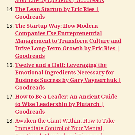
Stoic Life by Epictetus | Goodreads
The Lean Startup by Eric Ries |
Goodreads
The Startup Way: How Modern
Companies Use Entrepreneurial
Management to Transform Culture and
Drive Long-Term Growth by Eric Ries |
Goodreads
Twelve and a Half: Leveraging the
Emotional Ingredients Necessary for
Business Success by Gary Vaynerchuk |
Goodreads
How to Be a Leader: An Ancient Guide
to Wise Leadership by Plutarch |
Goodreads
Awaken the Giant Within: How to Take
Immediate Control of Your Mental,